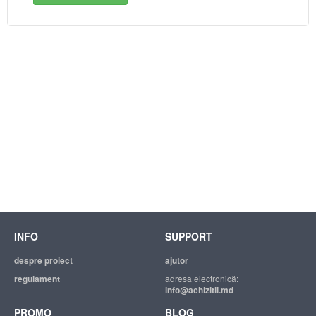
INFO
SUPPORT
despre proiect
ajutor
regulament
adresa electronică:
info@achizitii.md
PROMO
BLOG