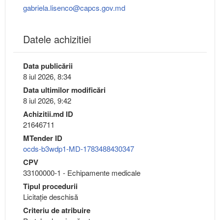
gabriela.lisenco@capcs.gov.md
Datele achizitiei
Data publicării
8 iul 2026, 8:34
Data ultimilor modificări
8 iul 2026, 9:42
Achizitii.md ID
21646711
MTender ID
ocds-b3wdp1-MD-1783488430347
CPV
33100000-1 - Echipamente medicale
Tipul procedurii
Licitație deschisă
Criteriu de atribuire