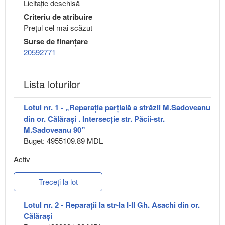
Licitație deschisă
Criteriu de atribuire
Preţul cel mai scăzut
Surse de finanțare
20592771
Lista loturilor
Lotul nr. 1 - „Reparația parțială a străzii M.Sadoveanu
din or. Călărași . Intersecție str. Păcii-str.
M.Sadoveanu 90”
Buget: 4955109.89 MDL
Activ
Treceți la lot
Lotul nr. 2 - Reparații la str-la I-II Gh. Asachi din or.
Călărași