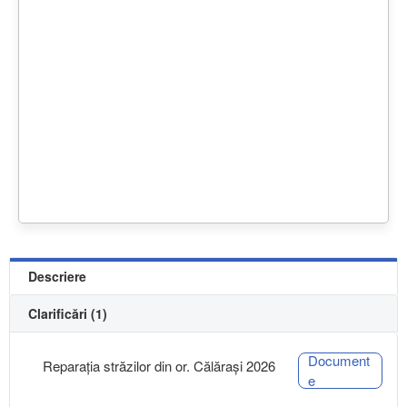
Descriere
Clarificări (1)
Document
Reparația străzilor din or. Călărași 2026
e