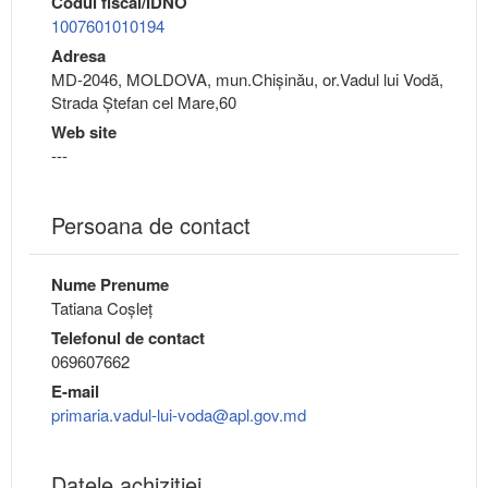
Codul fiscal/IDNO
1007601010194
Adresa
MD-2046, MOLDOVA, mun.Chişinău, or.Vadul lui Vodă,
Strada Ștefan cel Mare,60
Web site
---
Persoana de contact
Nume Prenume
Tatiana Coșleț
Telefonul de contact
069607662
E-mail
primaria.vadul-lui-voda@apl.gov.md
Datele achizitiei