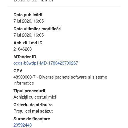
Data publicării
7 iul 2026, 16:05
Data ultimilor modificări
7 iul 2026, 16:05
Achizitii.md ID
21646283
MTender ID
ocds-b3wdp1-MD-1783423709267
CPV
48900000-7 - Diverse pachete software şi sisteme
informatice
Tipul procedurii
Achiziții cu costuri mici
Criteriu de atribuire
Preţul cel mai scăzut
Surse de finanțare
20592443