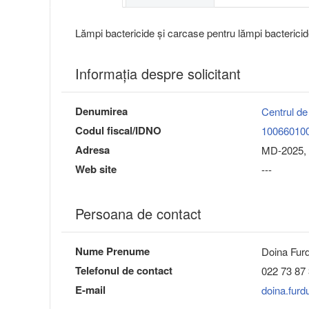
Lămpi bactericide și carcase pentru lămpi bactericide
Informaţia despre solicitant
Denumirea
Centrul de
Codul fiscal/IDNO
10066010
Adresa
MD-2025, 
Web site
---
Persoana de contact
Nume Prenume
Doina Furd
Telefonul de contact
022 73 87 
E-mail
doina.fur