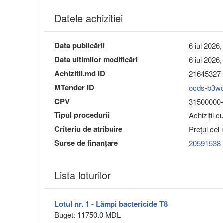
Datele achizitiei
Data publicării
6 iul 2026,
Data ultimilor modificări
6 iul 2026,
Achizitii.md ID
21645327
MTender ID
ocds-b3w
CPV
31500000-1
Tipul procedurii
Achiziții c
Criteriu de atribuire
Preţul cel
Surse de finanțare
20591538
Lista loturilor
Lotul nr. 1 - Lămpi bactericide T8
Buget: 11750.0 MDL