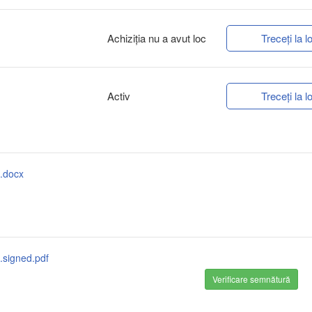
Achiziţia nu a avut loc
Treceți la lo
Activ
Treceți la lo
).docx
).signed.pdf
Verificare semnătură