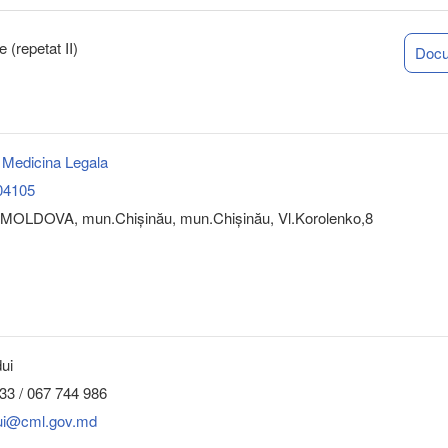
 (repetat II)
Doc
 Medicina Legala
04105
MOLDOVA, mun.Chişinău, mun.Chişinău, Vl.Korolenko,8
ui
33 / 067 744 986
dui@cml.gov.md