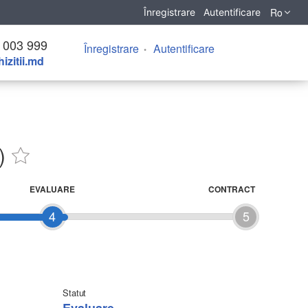
Ro
Înregistrare
Autentificare
 003 999
Înregistrare
Autentificare
izitii.md
)
EVALUARE
CONTRACT
4
5
Statut