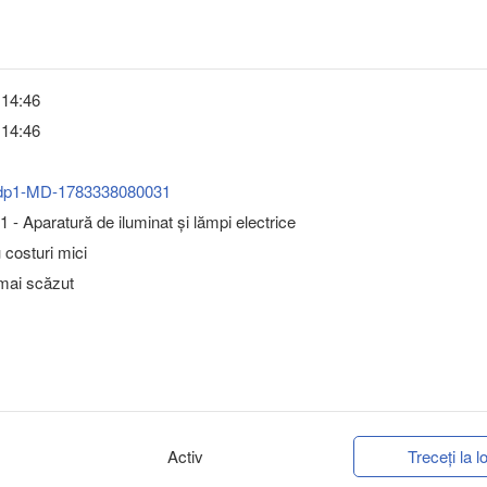
 14:46
 14:46
dp1-MD-1783338080031
 - Aparatură de iluminat şi lămpi electrice
u costuri mici
 mai scăzut
Activ
Treceți la lo