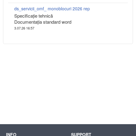
ds_servicii_omf_ monoblocuri 2026 rep
Specificaţie tehnică
Documentaţia standard word
3.07.26 16:57
INFO
SUPPORT