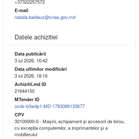
+37322257572
E-mail
natalia.baidauz@cnas.gov.md
Datele achizitiei
Data publicării
3 iul 2026, 16:42
Data ultimilor modificări
3 iul 2026, 18:16
Achizitii.md ID
21644150
MTender ID
ocds-b3wdp1-MD-1783086133677
CPV
30100000-0 - Maşini, echipament şi accesorii de birou,
cu excepţia computerelor, a imprimantelor şi a
mobilierului