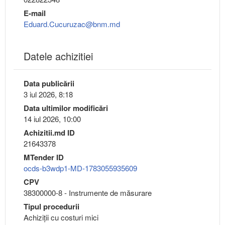
E-mail
Eduard.Cucuruzac@bnm.md
Datele achizitiei
Data publicării
3 iul 2026, 8:18
Data ultimilor modificări
14 iul 2026, 10:00
Achizitii.md ID
21643378
MTender ID
ocds-b3wdp1-MD-1783055935609
CPV
38300000-8 - Instrumente de măsurare
Tipul procedurii
Achiziții cu costuri mici