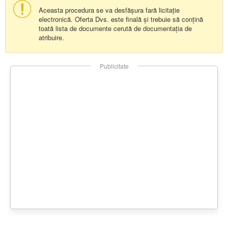
Aceasta procedura se va desfășura fară licitație
electronică. Oferta Dvs. este finală și trebuie să conțină
toată lista de documente cerută de documentația de
atribuire.
Publicitate