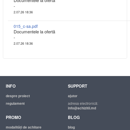
Documentele la ofertă
-
2.07.26 18:36
015_c-sa.pdf
Documentele la ofertă
-
2.07.26 18:36
INFO
SUPPORT
despre proiect
ajutor
regulament
adresa electronică:
info@achizitii.md
PROMO
BLOG
modalităţi de achitare
blog