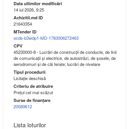
Data ultimilor modificări
14 iul 2026, 9:25
Achizitii.md ID
21643354
MTender ID
ocds-b3wdp1-MD-1783006272463
CPV
45230000-8 - Lucrări de construcţii de conducte, de linii
de comunicaţii şi electrice, de autostrăzi, de şosele, de
aerodromuri şi de căi ferate; lucrări de nivelare
Tipul procedurii
Licitație deschisă
Criteriu de atribuire
Preţul cel mai scăzut
Surse de finanțare
20589612
Lista loturilor