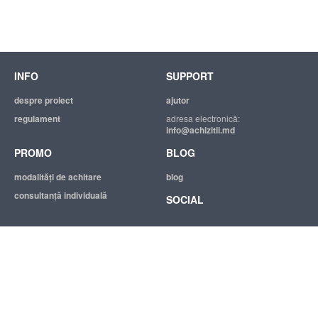
INFO
SUPPORT
despre proiect
ajutor
regulament
adresa electronică:
info@achizitii.md
PROMO
BLOG
modalităţi de achitare
blog
consultanță individuală
SOCIAL
© 2026