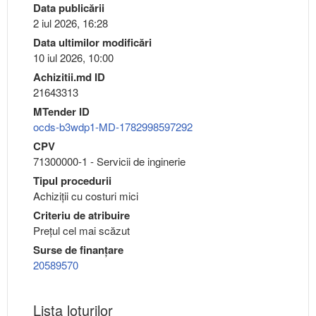
Data publicării
2 iul 2026, 16:28
Data ultimilor modificări
10 iul 2026, 10:00
Achizitii.md ID
21643313
MTender ID
ocds-b3wdp1-MD-1782998597292
CPV
71300000-1 - Servicii de inginerie
Tipul procedurii
Achiziții cu costuri mici
Criteriu de atribuire
Preţul cel mai scăzut
Surse de finanțare
20589570
Lista loturilor