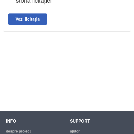
Istoria licitației
Vezi licitația
INFO
SUPPORT
despre proiect
ajutor