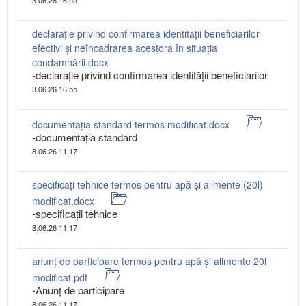
declaraţie privind confirmarea identității beneficiarilor
efectivi și neîncadrarea acestora în situația
condamnării.docx
-declarație privind confirmarea identității beneficiarilor
3.06.26 16:55
documentația standard termos modificat.docx
-documentația standard
8.06.26 11:17
specificați tehnice termos pentru apă și alimente (20l)
modificat.docx
-specificații tehnice
8.06.26 11:17
anunț de participare termos pentru apă și alimente 20l
modificat.pdf
-Anunț de participare
8.06.26 11:17