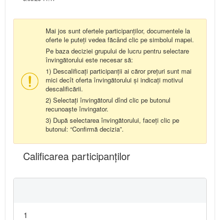
Mai jos sunt ofertele participanților, documentele la
oferte le puteți vedea făcând clic pe simbolul mapei.
Pe baza deciziei grupului de lucru pentru selectare
învingătorului este necesar să:
1) Descalificați participanții ai căror prețuri sunt mai
mici decît oferta învingătorului și indicați motivul
descalificării.
2) Selectați învingătorul dînd clic pe butonul
recunoaște învingator.
3) După selectarea învingătorului, faceți clic pe
butonul: “Confirmă decizia”.
Calificarea participanţilor
1