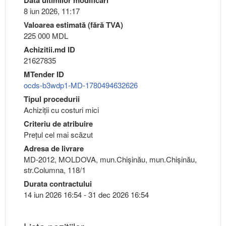
8 iun 2026, 11:17
Valoarea estimată (fără TVA)
225 000 MDL
Achizitii.md ID
21627835
MTender ID
ocds-b3wdp1-MD-1780494632626
Tipul procedurii
Achiziții cu costuri mici
Criteriu de atribuire
Preţul cel mai scăzut
Adresa de livrare
MD-2012, MOLDOVA, mun.Chişinău, mun.Chişinău,
str.Columna, 118/1
Durata contractului
14 iun 2026 16:54 - 31 dec 2026 16:54