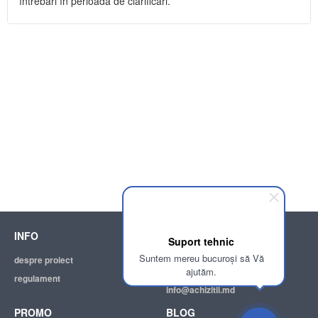
întrebări în perioada de clarificări.
INFO
SUPPORT
Suport tehnic
Suntem mereu bucuroși să Vă
despre proiect
ajutor
ajutăm.
regulament
adresa electronică:
info@achizitii.md
PROMO
BLOG