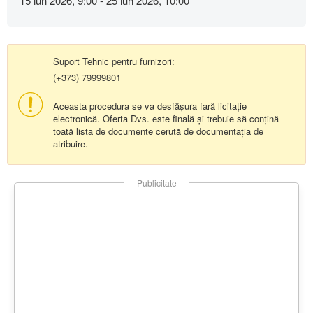
15 iun 2026, 9:00 - 25 iun 2026, 10:00
Suport Tehnic pentru furnizori:
(+373) 79999801
Aceasta procedura se va desfășura fară licitație
electronică. Oferta Dvs. este finală și trebuie să conțină
toată lista de documente cerută de documentația de
atribuire.
Publicitate