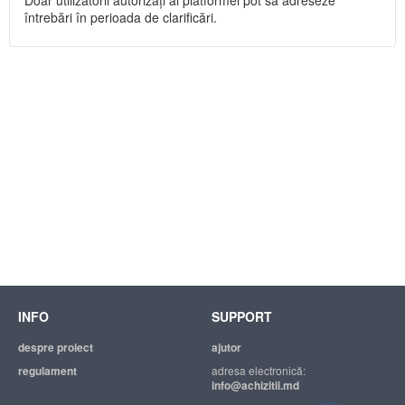
Doar utilizatorii autorizați ai platformei pot să adreseze
întrebări în perioada de clarificări.
INFO
SUPPORT
despre proiect
ajutor
regulament
adresa electronică:
info@achizitii.md