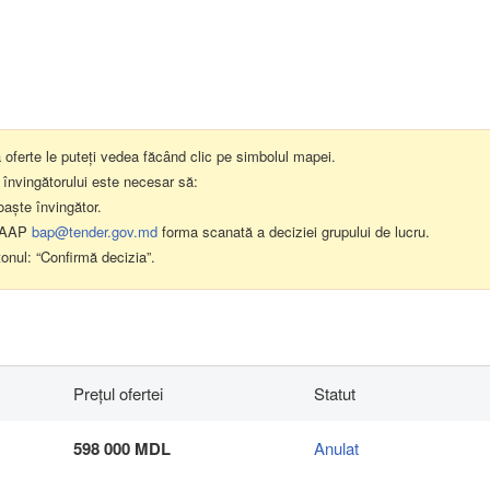
a oferte le puteți vedea făcând clic pe simbolul mapei.
 învingătorului este necesar să:
oaște învingător.
il AAP
bap@tender.gov.md
forma scanată a deciziei grupului de lucru.
tonul: “Confirmă decizia”.
Preţul ofertei
Statut
598 000 MDL
Anulat