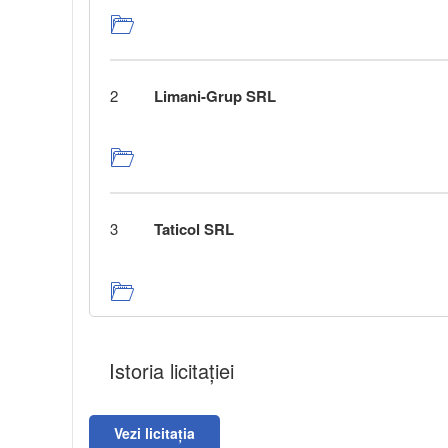
2
Limani-Grup SRL
3
Taticol SRL
Istoria licitației
Vezi licitația