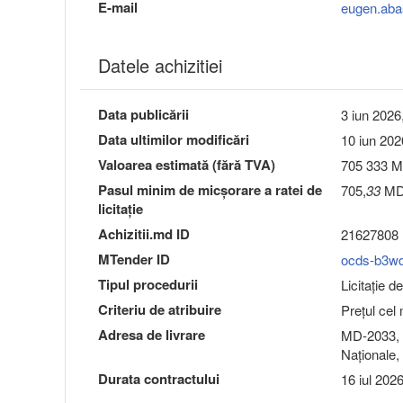
E-mail
eugen.ab
Datele achizitiei
Data publicării
3 iun 2026
Data ultimilor modificări
10 iun 202
Valoarea estimată (fără TVA)
705 333 
Pasul minim de micşorare a ratei de
705,
33
MD
licitaţie
Achizitii.md ID
21627808
MTender ID
ocds-b3w
Tipul procedurii
Licitație d
Criteriu de atribuire
Preţul cel
Adresa de livrare
MD-2033, 
Naţionale,
Durata contractului
16 iul 202