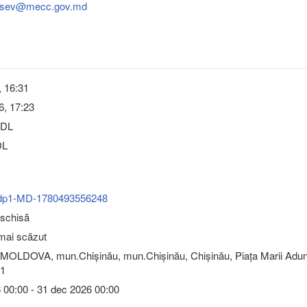
asev@mecc.gov.md
, 16:31
6, 17:23
MDL
L
dp1-MD-1780493556248
eschisă
 mai scăzut
MOLDOVA, mun.Chişinău, mun.Chişinău, Chişinău, Piaţa Marii Adun
 1
6 00:00 - 31 dec 2026 00:00