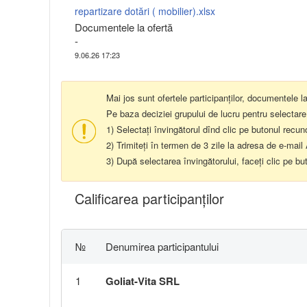
repartizare dotări ( mobilier).xlsx
Documentele la ofertă
-
9.06.26 17:23
Mai jos sunt ofertele participanților, documentele l
Pe baza deciziei grupului de lucru pentru selectare
1) Selectați învingătorul dînd clic pe butonul recun
2) Trimiteți în termen de 3 zile la adresa de e-ma
3) După selectarea învingătorului, faceți clic pe bu
Calificarea participanţilor
№
Denumirea participantului
1
Goliat-Vita SRL