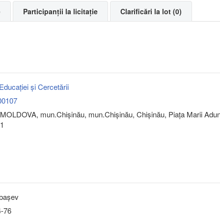
e
Participanții la licitație
Clarificări la lot (0)
Educației și Cercetării
00107
MOLDOVA, mun.Chişinău, mun.Chişinău, Chişinău, Piaţa Marii Adun
 1
bașev
4-76