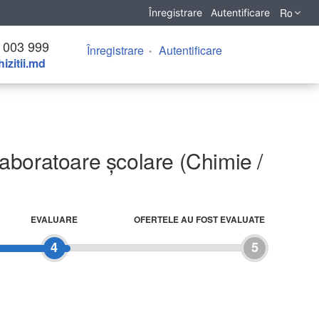
Ro
Înregistrare
Autentificare
 003 999
Înregistrare
Autentificare
izitii.md
aboratoare școlare (Chimie /
EVALUARE
OFERTELE AU FOST EVALUATE
4
5