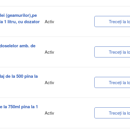
clei (geamurilor),pe
a 1 litru, cu dozator
Activ
Treceți la lo
rdoselelor amb. de
Activ
Treceți la lo
aj de la 500 pîna la
Activ
Treceți la lo
e la 750ml pîna la 1
Activ
Treceți la lo