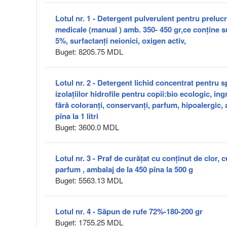
Lotul nr. 1 - Detergent pulverulent pentru preluc
medicale (manual ) amb. 350- 450 gr,ce conține su
5%, surfactanți neionici, oxigen activ,
Buget: 8205.75 MDL
Lotul nr. 2 - Detergent lichid concentrat pentru 
izolațiilor hidrofile pentru copii:bio ecologic, ing
fără coloranți, conservanți, parfum, hipoalergic, 
pîna la 1 litri
Buget: 3600.0 MDL
Lotul nr. 3 - Praf de curăţat cu conținut de clor, c
parfum , ambalaj de la 450 pîna la 500 g
Buget: 5563.13 MDL
Lotul nr. 4 - Săpun de rufe 72%-180-200 gr
Buget: 1755.25 MDL