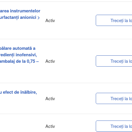
rarea instrumentelor
rfactanți anionici >
Activ
Treceți la lo
spălare automată a
redienți inofensivi,
ambalaj de la 0,75 –
Activ
Treceți la lo
u efect de înălbire,
Activ
Treceți la lo
Activ
Treceți la lo