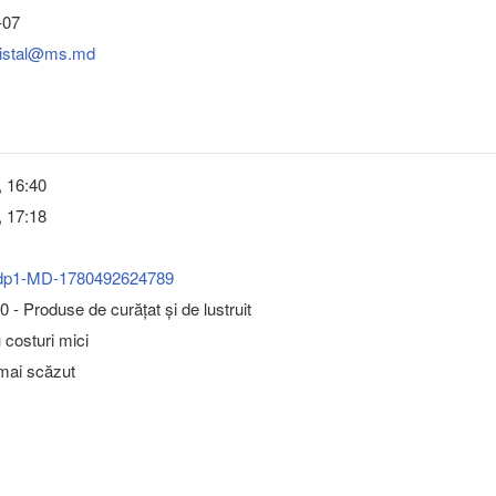
-07
cristal@ms.md
, 16:40
, 17:18
dp1-MD-1780492624789
 - Produse de curăţat şi de lustruit
u costuri mici
 mai scăzut