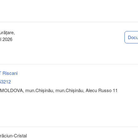
urățare,
Doc
l 2026
 Riscani
53212
MOLDOVA, mun.Chişinău, mun.Chişinău, Alecu Russo 11
răciun-Cristal