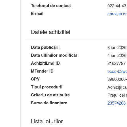
Telefonul de contact
022-44-43
E-mail
carolina.
Datele achizitiei
Data publicării
3 iun 2026
Data ultimilor modificări
4 iun 2026
Achizitii.md ID
21627787
MTender ID
ocds-b3w
CPV
39800000-0
Tipul procedurii
Achiziții c
Criteriu de atribuire
Preţul cel
Surse de finanțare
20574268
Lista loturilor