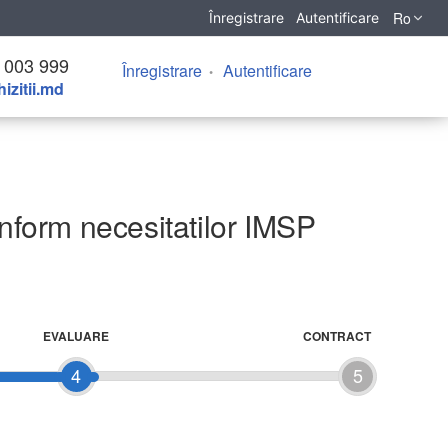
Ro
Înregistrare
Autentificare
 003 999
Înregistrare
Autentificare
izitii.md
onform necesitatilor IMSP
EVALUARE
CONTRACT
4
5