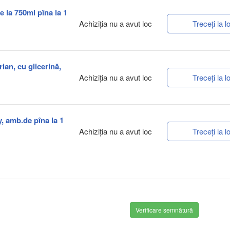
e la 750ml pîna la 1
Achiziţia nu a avut loc
Treceți la lo
ian, cu glicerină,
Achiziţia nu a avut loc
Treceți la lo
y, amb.de pîna la 1
Achiziţia nu a avut loc
Treceți la lo
Verificare semnătură