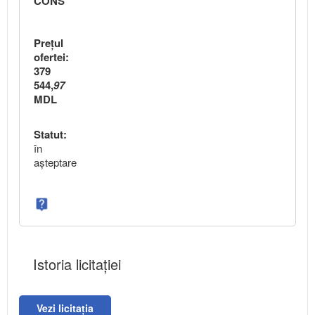
CONS
Preţul
ofertei:
379
544,
97
MDL
Statut:
în
aşteptare
Istoria licitației
Vezi licitația