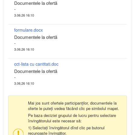
Documentele la ofertă
-
3.06.26 16:10
formulare.docx
Documentele la ofertă
-
3.06.26 16:10
cct-lista cu cantitati.doc
Documentele la ofertă
-
3.06.26 16:10
Mai jos sunt ofertele participanților, documentele la
oferte le puteți vedea făcând clic pe simbolul mapei.
Pe baza deciziei grupului de lucru pentru selectare
învingătorului este necesar să:
1) Selectați învingătorul dînd clic pe butonul
recunoaște învingător.