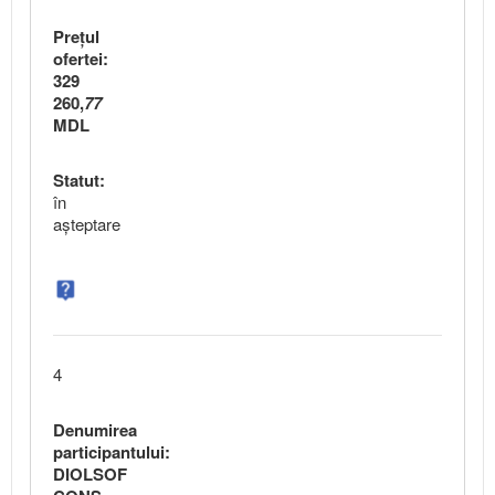
Preţul
ofertei:
329
260,
77
MDL
Statut:
în
aşteptare
4
Denumirea
participantului:
DIOLSOF