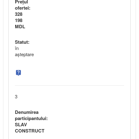
Preţul
ofertei:
328
198
MDL
Statut:
în
aşteptare
3
Denumirea
participantului:
SLAV
CONSTRUCT