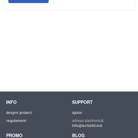
INFO
SUPPORT
despre proiect
ajutor
regulament
adresa electronică:
info@achizitii.md
PROMO
BLOG