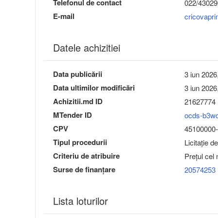
Telefonul de contact
022/43029
E-mail
cricovapr
Datele achizitiei
Data publicării
3 iun 2026
Data ultimilor modificări
3 iun 2026
Achizitii.md ID
21627774
MTender ID
ocds-b3w
CPV
45100000-8
Tipul procedurii
Licitație d
Criteriu de atribuire
Preţul cel
Surse de finanțare
20574253
Lista loturilor