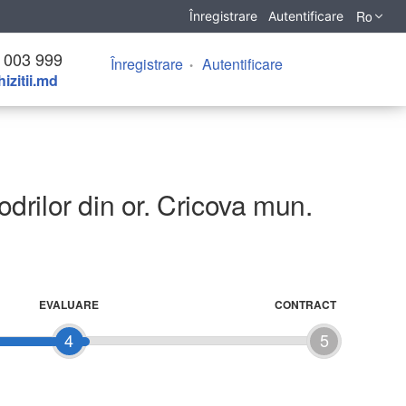
Ro
Înregistrare
Autentificare
 003 999
Înregistrare
Autentificare
izitii.md
odrilor din or. Cricova mun.
EVALUARE
CONTRACT
4
5