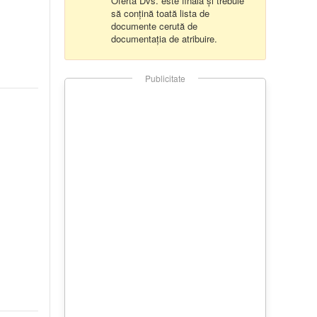
Oferta Dvs. este finală și trebuie
să conțină toată lista de
documente cerută de
documentația de atribuire.
Publicitate