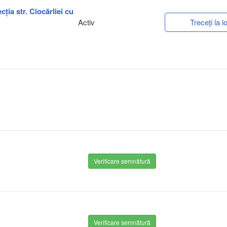
ția str. Ciocărliei cu
Activ
Treceți la lo
Verificare semnătură
Verificare semnătură