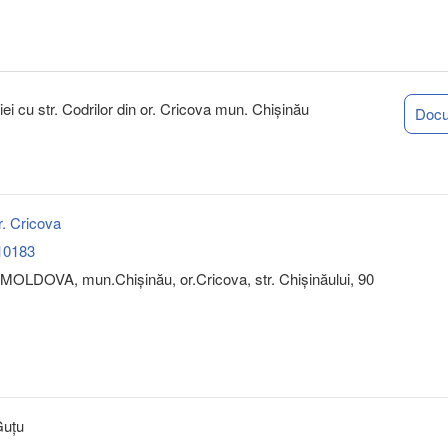
iei cu str. Codrilor din or. Cricova mun. Chișinău
Doc
r. Cricova
10183
MOLDOVA, mun.Chişinău, or.Cricova, str. Chișinăului, 90
Guțu