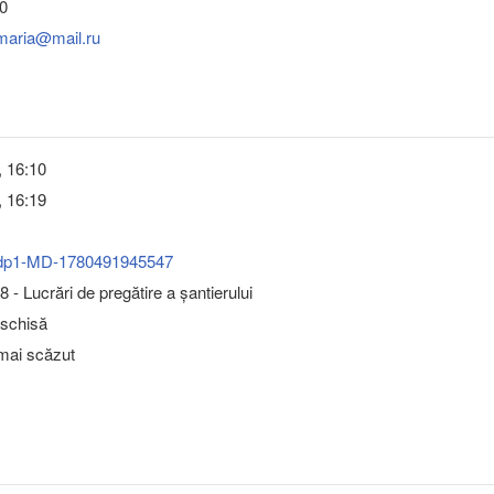
0
imaria@mail.ru
, 16:10
, 16:19
dp1-MD-1780491945547
 - Lucrări de pregătire a şantierului
eschisă
 mai scăzut