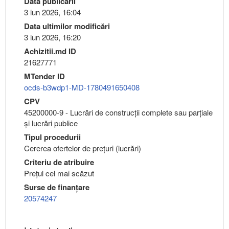
Data publicării
3 iun 2026, 16:04
Data ultimilor modificări
3 iun 2026, 16:20
Achizitii.md ID
21627771
MTender ID
ocds-b3wdp1-MD-1780491650408
CPV
45200000-9 - Lucrări de construcţii complete sau parţiale
şi lucrări publice
Tipul procedurii
Cererea ofertelor de prețuri (lucrări)
Criteriu de atribuire
Preţul cel mai scăzut
Surse de finanțare
20574247