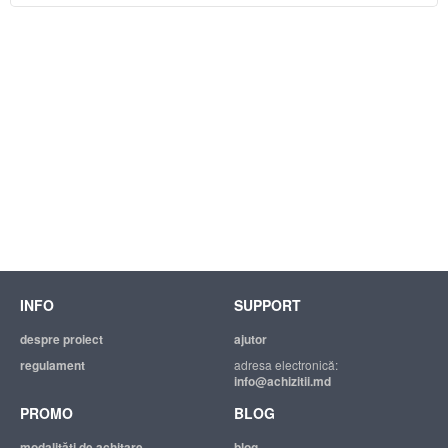
INFO
SUPPORT
despre proiect
ajutor
regulament
adresa electronică:
info@achizitii.md
PROMO
BLOG
modalităţi de achitare
blog