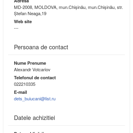
Adresa
MD-2008, MOLDOVA, mun.Chişinău, mun.Chişinău, str.
Ștefan Neaga,19
Web site
---
Persoana de contact
Nume Prenume
Alexandr Votcariov
Telefonul de contact
022210335
E-mail
dets_buiucani@list.ru
Datele achizitiei