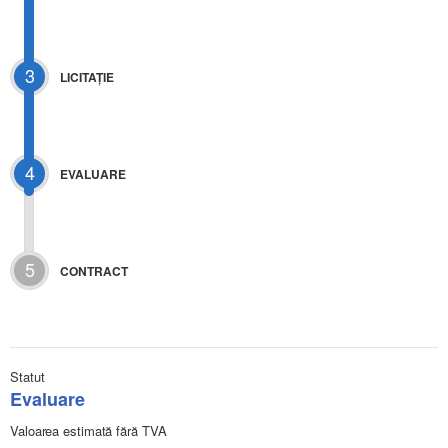
3
LICITAŢIE
4
EVALUARE
5
CONTRACT
Statut
Evaluare
Valoarea estimată fără TVA