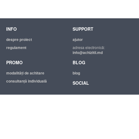
INFO
SUPPORT
despre proiect
ajutor
regulament
adresa electronică:
info@achizitii.md
PROMO
BLOG
modalităţi de achitare
blog
consultanță individuală
SOCIAL
© 2026