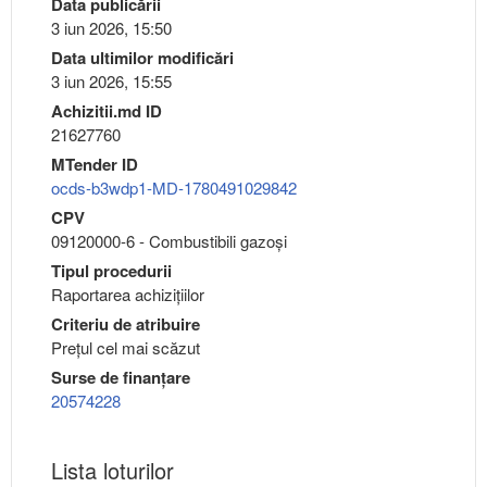
Data publicării
3 iun 2026, 15:50
Data ultimilor modificări
3 iun 2026, 15:55
Achizitii.md ID
21627760
MTender ID
ocds-b3wdp1-MD-1780491029842
CPV
09120000-6 - Combustibili gazoşi
Tipul procedurii
Raportarea achizițiilor
Criteriu de atribuire
Preţul cel mai scăzut
Surse de finanțare
20574228
Lista loturilor