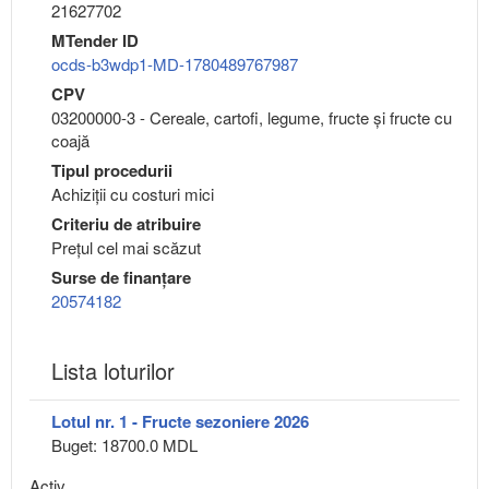
21627702
MTender ID
ocds-b3wdp1-MD-1780489767987
CPV
03200000-3 - Cereale, cartofi, legume, fructe şi fructe cu
coajă
Tipul procedurii
Achiziții cu costuri mici
Criteriu de atribuire
Preţul cel mai scăzut
Surse de finanțare
20574182
Lista loturilor
Lotul nr. 1 - Fructe sezoniere 2026
Buget: 18700.0 MDL
Activ