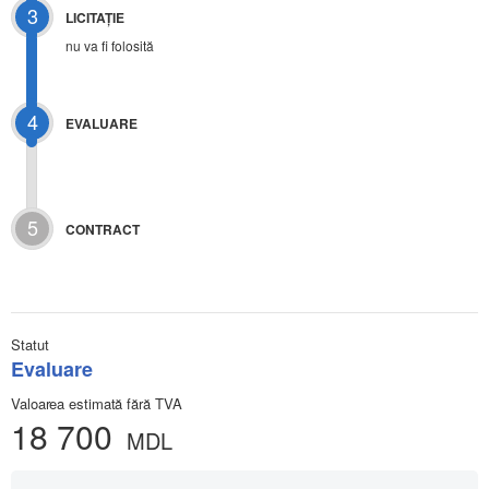
3
LICITAŢIE
nu va fi folosită
4
EVALUARE
5
CONTRACT
Statut
Evaluare
Valoarea estimată fără TVA
18 700
MDL