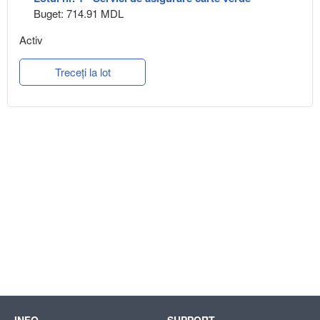
Buget: 714.91 MDL
Activ
Treceți la lot