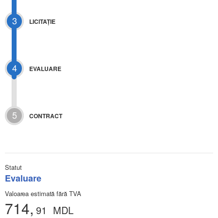
3
LICITAŢIE
4
EVALUARE
5
CONTRACT
Statut
Evaluare
Valoarea estimată fără TVA
714,
91
MDL