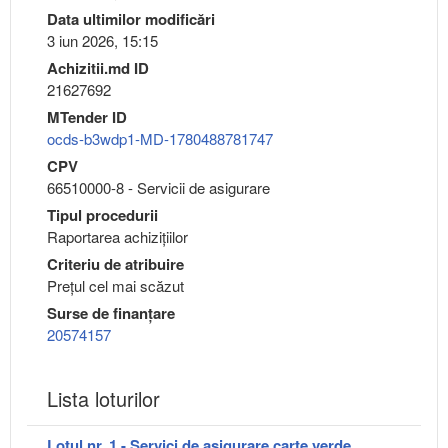
Data ultimilor modificări
3 iun 2026, 15:15
Achizitii.md ID
21627692
MTender ID
ocds-b3wdp1-MD-1780488781747
CPV
66510000-8 - Servicii de asigurare
Tipul procedurii
Raportarea achizițiilor
Criteriu de atribuire
Preţul cel mai scăzut
Surse de finanțare
20574157
Lista loturilor
Lotul nr. 1 - Servici de asigurare carte verde