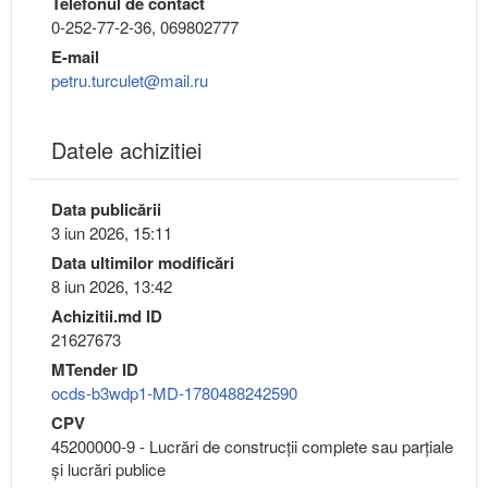
Telefonul de contact
0-252-77-2-36, 069802777
E-mail
petru.turculet@mail.ru
Datele achizitiei
Data publicării
3 iun 2026, 15:11
Data ultimilor modificări
8 iun 2026, 13:42
Achizitii.md ID
21627673
MTender ID
ocds-b3wdp1-MD-1780488242590
CPV
45200000-9 - Lucrări de construcţii complete sau parţiale
şi lucrări publice