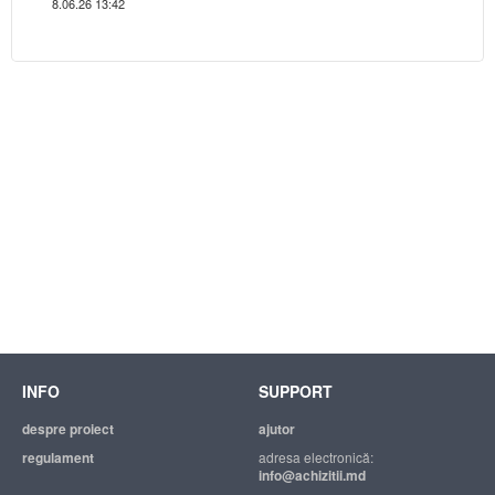
8.06.26 13:42
INFO
SUPPORT
despre proiect
ajutor
regulament
adresa electronică:
info@achizitii.md