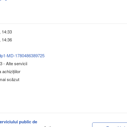
, 14:33
, 14:36
dp1-MD-1780486389725
 - Alte servicii
achizițiilor
 mai scăzut
serviciului public de