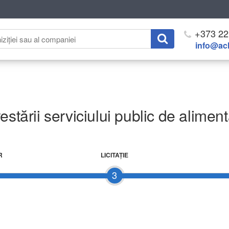
+373 22
info@ach
estării serviciului public de alimen
R
LICITAŢIE
3