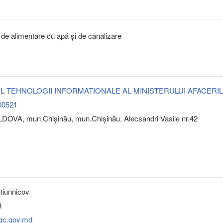
c de alimentare cu apă şi de canalizare
L TEHNOLOGII INFORMATIONALE AL MINISTERULUI AFACERIL
00521
DOVA, mun.Chişinău, mun.Chişinău, Alecsandri Vasile nr.42
tiunnicov
8
igc.gov.md