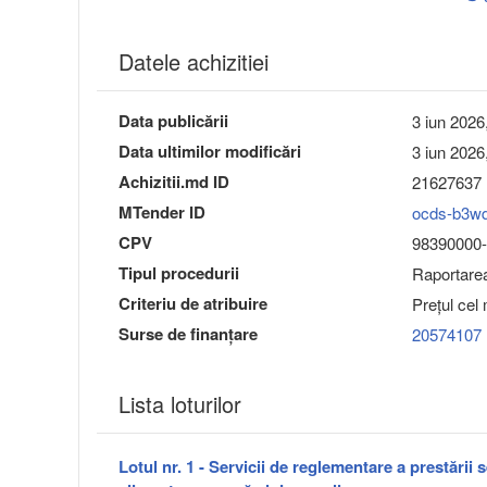
Datele achizitiei
Data publicării
3 iun 2026
Data ultimilor modificări
3 iun 2026
Achizitii.md ID
21627637
MTender ID
ocds-b3w
CPV
98390000-3
Tipul procedurii
Raportarea 
Criteriu de atribuire
Preţul cel
Surse de finanțare
20574107
Lista loturilor
Lotul nr. 1 - Servicii de reglementare a prestării 