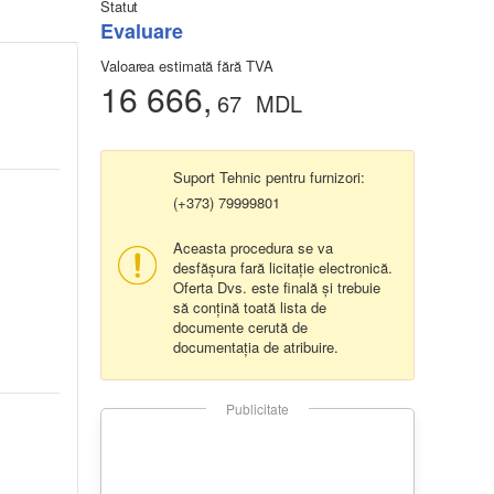
Statut
Evaluare
Valoarea estimată fără TVA
16 666,
67
MDL
Suport Tehnic pentru furnizori:
(+373) 79999801
Aceasta procedura se va
desfășura fară licitație electronică.
Oferta Dvs. este finală și trebuie
să conțină toată lista de
documente cerută de
documentația de atribuire.
Publicitate