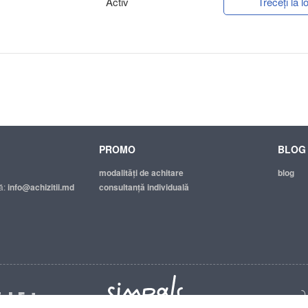
Activ
Treceți la lo
PROMO
BLOG
modalităţi de achitare
blog
ă:
info@achizitii.md
consultanță individuală