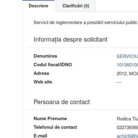
Descriere
Clarificări (0)
Servicii de reglementare a prestării serviciului publi
Informaţia despre solicitant
Denumirea
SERVICIU
Codul fiscal/IDNO
10136010
Adresa
2012, MOL
Web site
---
Persoana de contact
Nume Prenume
Rodica Tiu
Telefonul de contact
02273936
E-mail
achizitii@