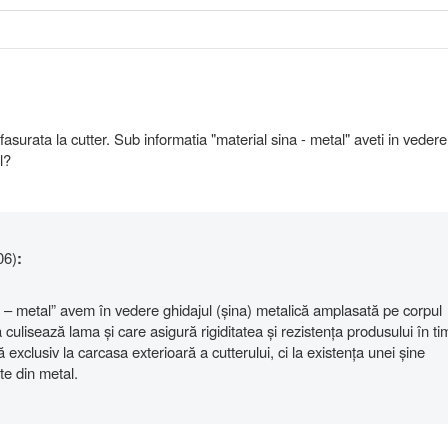
asurata la cutter. Sub informatia "material sina - metal" aveti in veder
l?
06)
:
ă – metal” avem în vedere ghidajul (șina) metalică amplasată pe corpul
a culisează lama și care asigură rigiditatea și rezistența produsului în ti
ră exclusiv la carcasa exterioară a cutterului, ci la existența unei șine
te din metal.