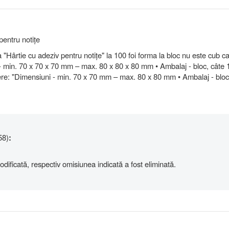
pentru notițe
a "Hârtie cu adeziv pentru notițe" la 100 foi forma la bloc nu este cub c
i - min. 70 x 70 x 70 mm – max. 80 x 80 x 80 mm • Ambalaj - bloc, câte 1
re: "Dimensiuni - min. 70 x 70 mm – max. 80 x 80 mm • Ambalaj - bloc
58)
:
odificată, respectiv omisiunea indicată a fost eliminată.