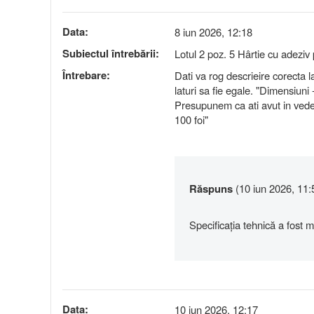
Data:
8 iun 2026, 12:18
Subiectul întrebării:
Lotul 2 poz. 5 Hârtie cu adeziv 
Întrebare:
Dati va rog descrieire corecta l
laturi sa fie egale. "Dimensiun
Presupunem ca ati avut in vede
100 foi"
Răspuns
(10 iun 2026, 11:
Specificația tehnică a fost m
Data:
10 iun 2026, 12:17