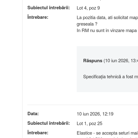
Subiectul întrebării:
Lot 4, poz 9
Întrebare:
La pozitia data, ati solicitat m
greseala ?
In RM nu sunt in vinzare mapa
Răspuns
(10 iun 2026, 13:
Specificația tehnică a fost m
Data:
10 iun 2026, 12:19
Subiectul întrebării:
Lot 1, poz 25
Întrebare:
Elastice - se accepta seturi m