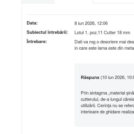
Data:
8 iun 2026, 12:06
Subiectul întrebării:
Lotul 1. poz.11 Cutter 18 mm
Întrebare:
Dati va rog o descriere mai desf
in care este lama este din meta
Răspuns
(10 iun 2026, 10:
Prin sintagma „material șin
cutterului, de-a lungul cărei
utilizării. Cerința nu se refe
interioare de ghidare realiza