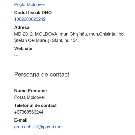
Poșta Moldovei
Codul fiscal/IDNO
1002600023242
Adresa
MD-2012, MOLDOVA, mun.Chişinău, mun.Chişinău, bd.
Ștefan Cel Mare și Sfânt, nr. 134
Web site
---
Persoana de contact
Nume Prenume
Posta Moldovei
Telefonul de contact
+37368566244
E-mail
grup.achizitii@posta.md