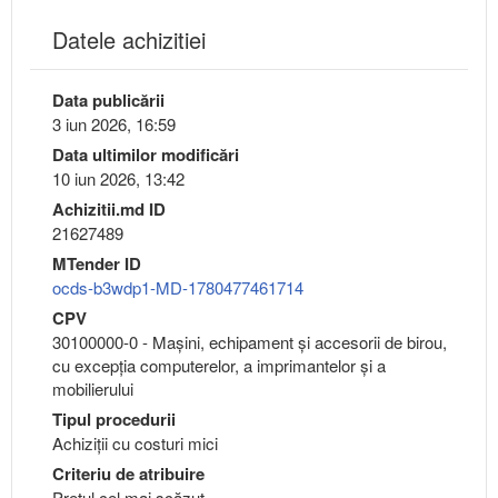
Datele achizitiei
Data publicării
3 iun 2026, 16:59
Data ultimilor modificări
10 iun 2026, 13:42
Achizitii.md ID
21627489
MTender ID
ocds-b3wdp1-MD-1780477461714
CPV
30100000-0 - Maşini, echipament şi accesorii de birou,
cu excepţia computerelor, a imprimantelor şi a
mobilierului
Tipul procedurii
Achiziții cu costuri mici
Criteriu de atribuire
Preţul cel mai scăzut