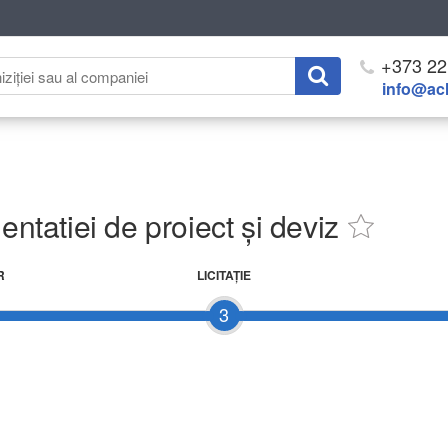
+373 22
info@ach
entatiei de proiect și deviz
R
LICITAŢIE
3