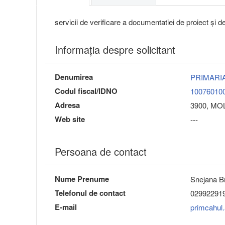
servicii de verificare a documentatiei de proiect și d
Informaţia despre solicitant
Denumirea
PRIMARI
Codul fiscal/IDNO
10076010
Adresa
3900, MOL
Web site
---
Persoana de contact
Nume Prenume
Snejana B
Telefonul de contact
02992291
E-mail
primcahul