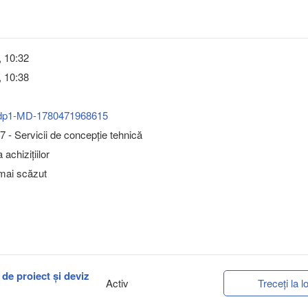
, 10:32
, 10:38
dp1-MD-1780471968615
 - Servicii de concepţie tehnică
achizițiilor
 mai scăzut
 de proiect și deviz
Activ
Treceți la lo