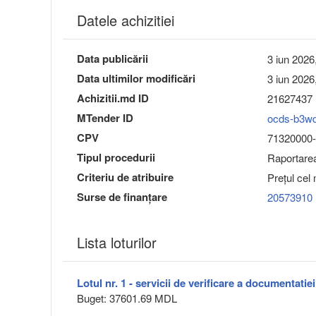
Datele achizitiei
Data publicării
3 iun 2026
Data ultimilor modificări
3 iun 2026
Achizitii.md ID
21627437
MTender ID
ocds-b3w
CPV
71320000-7
Tipul procedurii
Raportarea 
Criteriu de atribuire
Preţul cel
Surse de finanțare
20573910
Lista loturilor
Lotul nr. 1 - servicii de verificare a documentatiei
Buget: 37601.69 MDL