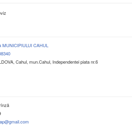
eviz
A MUNICIPIULUI CAHUL
08340
DOVA, Cahul, mun.Cahul, Independentei piata nr.6
rînză
9
.ap@gmail.com