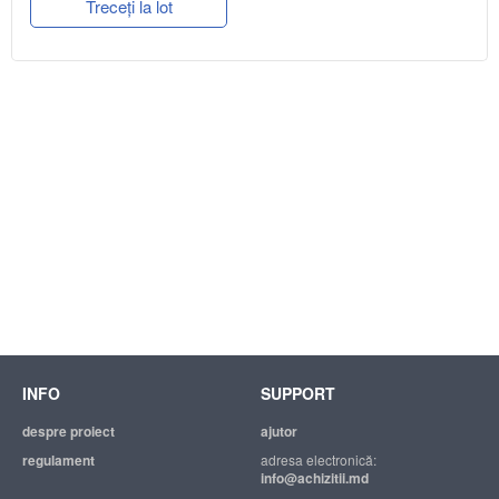
Treceți la lot
INFO
SUPPORT
despre proiect
ajutor
regulament
adresa electronică:
info@achizitii.md