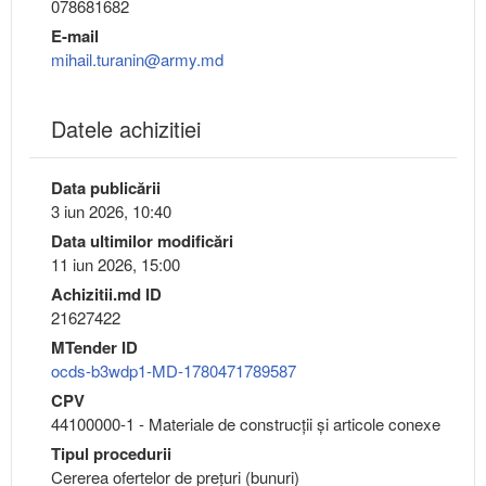
078681682
E-mail
mihail.turanin@army.md
Datele achizitiei
Data publicării
3 iun 2026, 10:40
Data ultimilor modificări
11 iun 2026, 15:00
Achizitii.md ID
21627422
MTender ID
ocds-b3wdp1-MD-1780471789587
CPV
44100000-1 - Materiale de construcţii şi articole conexe
Tipul procedurii
Cererea ofertelor de prețuri (bunuri)