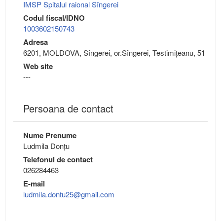
IMSP Spitalul raional Sîngerei
Codul fiscal/IDNO
1003602150743
Adresa
6201, MOLDOVA, Sîngerei, or.Sîngerei, Testimițeanu, 51
Web site
---
Persoana de contact
Nume Prenume
Ludmila Donțu
Telefonul de contact
026284463
E-mail
ludmila.dontu25@gmail.com