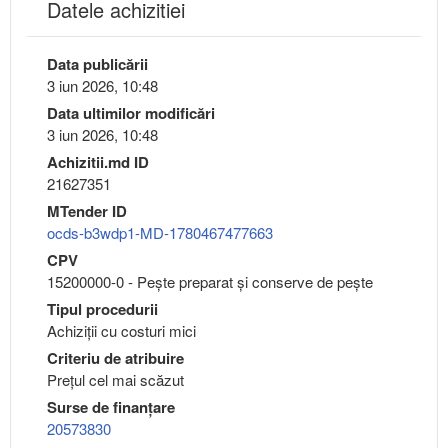
Datele achizitiei
Data publicării
3 iun 2026, 10:48
Data ultimilor modificări
3 iun 2026, 10:48
Achizitii.md ID
21627351
MTender ID
ocds-b3wdp1-MD-1780467477663
CPV
15200000-0 - Peşte preparat şi conserve de peşte
Tipul procedurii
Achiziții cu costuri mici
Criteriu de atribuire
Preţul cel mai scăzut
Surse de finanțare
20573830