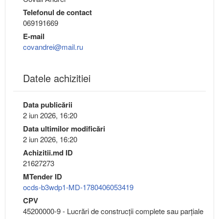
Telefonul de contact
069191669
E-mail
covandrei@mail.ru
Datele achizitiei
Data publicării
2 iun 2026, 16:20
Data ultimilor modificări
2 iun 2026, 16:20
Achizitii.md ID
21627273
MTender ID
ocds-b3wdp1-MD-1780406053419
CPV
45200000-9 - Lucrări de construcţii complete sau parţiale