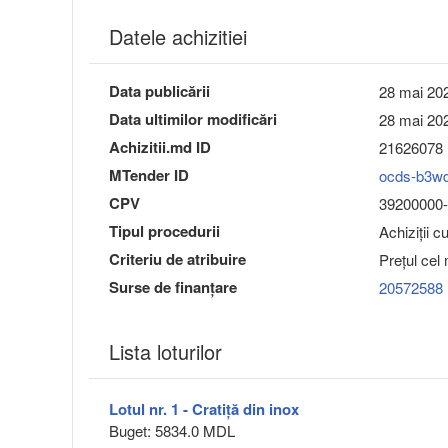
Datele achizitiei
Data publicării
28 mai 202
Data ultimilor modificări
28 mai 202
Achizitii.md ID
21626078
MTender ID
ocds-b3w
CPV
39200000-4
Tipul procedurii
Achiziții c
Criteriu de atribuire
Preţul cel
Surse de finanțare
20572588
Lista loturilor
Lotul nr. 1 - Cratiță din inox
Buget: 5834.0 MDL