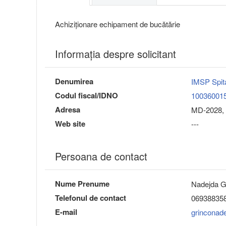
Achiziționare echipament de bucătărie
Informaţia despre solicitant
Denumirea
IMSP Spita
Codul fiscal/IDNO
10036001
Adresa
MD-2028, 
Web site
---
Persoana de contact
Nume Prenume
Nadejda G
Telefonul de contact
06938835
E-mail
grinconad