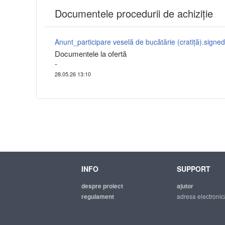
Documentele procedurii de achiziție
Anunt_participare veselă de bucătărie (cratiță).signed
Documentele la ofertă
-
28.05.26 13:10
INFO
SUPPORT
despre proiect
ajutor
regulament
adresa electronic