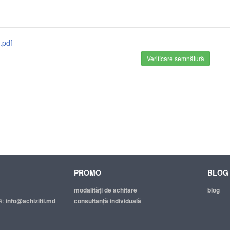
.pdf
Verificare semnătură
PROMO
BLOG
modalităţi de achitare
blog
ă:
info@achizitii.md
consultanță individuală