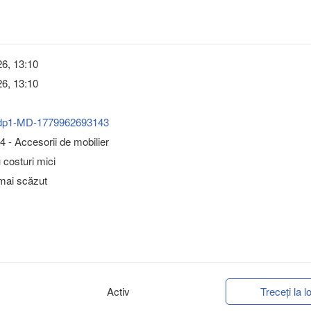
6, 13:10
6, 13:10
dp1-MD-1779962693143
 - Accesorii de mobilier
u costuri mici
 mai scăzut
Activ
Treceți la lo