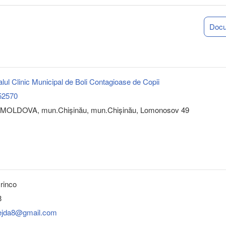
Doc
lul Clinic Municipal de Boli Contagioase de Copii
52570
MOLDOVA, mun.Chişinău, mun.Chişinău, Lomonosov 49
rinco
8
ejda8@gmail.com