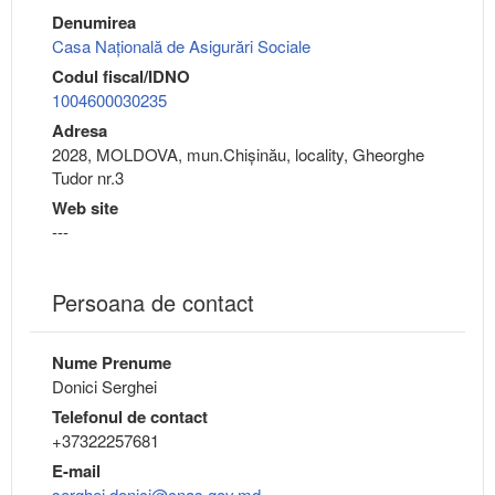
Denumirea
Casa Națională de Asigurări Sociale
Codul fiscal/IDNO
1004600030235
Adresa
2028, MOLDOVA, mun.Chişinău, locality, Gheorghe
Tudor nr.3
Web site
---
Persoana de contact
Nume Prenume
Donici Serghei
Telefonul de contact
+37322257681
E-mail
serghei.donici@cnas.gov.md