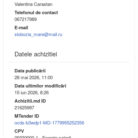
Valentina Carastan
Telefonul de contact
067217989
E-mail
slobozia_mare@mail.ru
Datele achizitiei
Data publicării
28 mai 2026, 11:00
Data ultimilor modificări
15 iun 2026, 8:26
Achizitii.md ID
21625997
MTender ID
ocds-b3wdp1-MD-1779955252356
CPV
09330000-1 - Energie solară