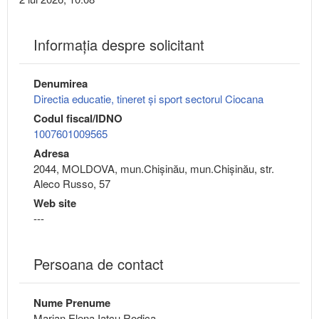
Informaţia despre solicitant
Denumirea
Directia educatie, tineret şi sport sectorul Ciocana
Codul fiscal/IDNO
1007601009565
Adresa
2044, MOLDOVA, mun.Chişinău, mun.Chişinău, str.
Aleco Russo, 57
Web site
---
Persoana de contact
Nume Prenume
Marian Elena Iațcu Rodica