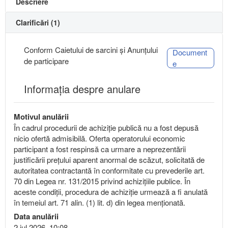
Descriere
Clarificări (1)
Conform Caietului de sarcini și Anunțului
Document
de participare
e
Informația despre anulare
Motivul anulării
În cadrul procedurii de achiziție publică nu a fost depusă
nicio ofertă admisibilă. Oferta operatorului economic
participant a fost respinsă ca urmare a neprezentării
justificării prețului aparent anormal de scăzut, solicitată de
autoritatea contractantă în conformitate cu prevederile art.
70 din Legea nr. 131/2015 privind achizițiile publice. În
aceste condiții, procedura de achiziție urmează a fi anulată
în temeiul art. 71 alin. (1) lit. d) din legea menționată.
Data anulării
2 iul 2026, 10:08