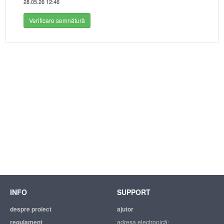
28.05.26 12:46
Verificare semnătură
INFO
SUPPORT
despre proiect
ajutor
regulament
adresa electronică: