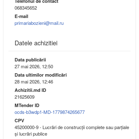
Telefonul de contact
068345652
E-mail
primariabozieni@mail.ru
Datele achizitiei
Data publicării
27 mai 2026, 12:50
Data ultimilor modificări
28 mai 2026, 12:46
Achizitii.md ID
21625609
MTender ID
ocds-b3wdp1-MD-1779874265677
CPV
45200000-9 - Lucrări de construcţii complete sau parţiale
şi lucrări publice