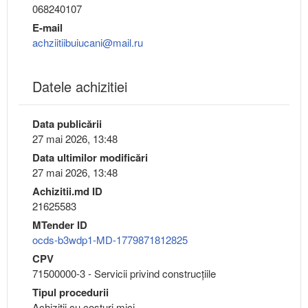
068240107
E-mail
achziitiibuiucani@mail.ru
Datele achizitiei
Data publicării
27 mai 2026, 13:48
Data ultimilor modificări
27 mai 2026, 13:48
Achizitii.md ID
21625583
MTender ID
ocds-b3wdp1-MD-1779871812825
CPV
71500000-3 - Servicii privind construcţiile
Tipul procedurii
Achiziții cu costuri mici