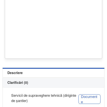
Descriere
Clarificări (0)
Servicii de supraveghere tehnică (diriginte
Document
de șantier)
e