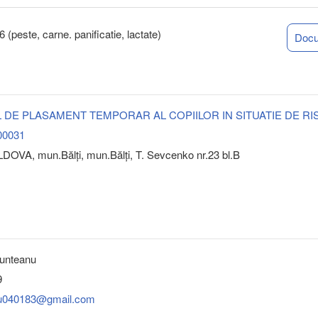
(peste, carne. panificatie, lactate)
Doc
 DE PLASAMENT TEMPORAR AL COPIILOR IN SITUATIE DE RI
00031
OVA, mun.Bălţi, mun.Bălţi, T. Sevcenko nr.23 bl.B
unteanu
9
nu040183@gmail.com