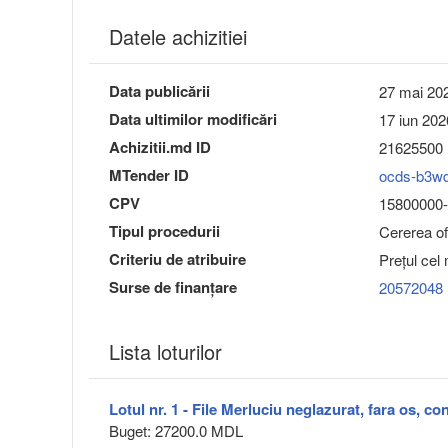
Datele achizitiei
Data publicării
27 mai 202
Data ultimilor modificări
17 iun 202
Achizitii.md ID
21625500
MTender ID
ocds-b3w
CPV
15800000-
Tipul procedurii
Cererea ofe
Criteriu de atribuire
Preţul cel
Surse de finanțare
20572048
Lista loturilor
Lotul nr. 1 - File Merluciu neglazurat, fara os, c
Buget: 27200.0 MDL