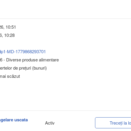
6, 10:51
6, 10:28
dp1-MD-1779868293701
6 - Diverse produse alimentare
rtelor de prețuri (bunuri)
 mai scăzut
ongelare uscata
Activ
Treceți la lo