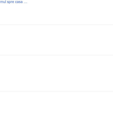
202605271052_Anunț de participare Sem II 2026 Drumul spre casa pește, carne, panificație, lactate.semnat.pdf