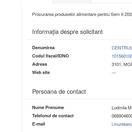
Procurarea produselor alimentare pentru Sem II 2026 
Informaţia despre solicitant
Denumirea
CENTRUL
Codul fiscal/IDNO
10156010
Adresa
3101, MOLD
Web site
---
Persoana de contact
Nume Prenume
Ludmila M
Telefonul de contact
06890460
E-mail
l.muntea