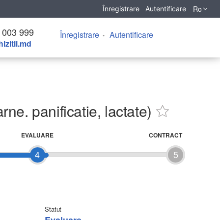
Ro
Înregistrare
Autentificare
 003 999
Înregistrare
Autentificare
izitii.md
e. panificatie, lactate)
EVALUARE
CONTRACT
4
5
Statut