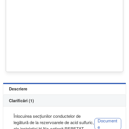
Descriere
Clarificări (1)
Înlocuirea secțiunilor conductelor de
Document
legătură de la rezervoarele de acid sulfuric,
e
ale instalației H-Na-cationit REPETAT