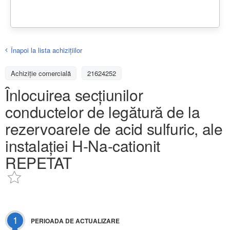
Înapoi la lista achiziţiilor
Achizițiе comercială
21624252
Înlocuirea secțiunilor
conductelor de legătură de la
rezervoarele de acid sulfuric, ale
instalației H-Na-cationit
REPETAT
1
PERIOADA DE ACTUALIZARE