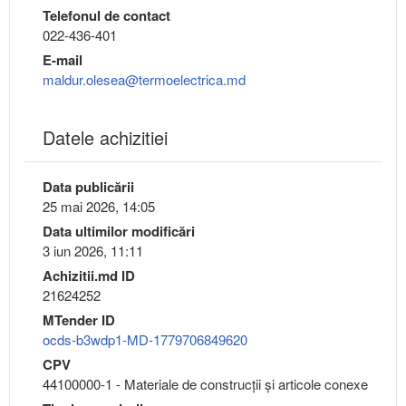
Telefonul de contact
022-436-401
E-mail
maldur.olesea@termoelectrica.md
Datele achizitiei
Data publicării
25 mai 2026, 14:05
Data ultimilor modificări
3 iun 2026, 11:11
Achizitii.md ID
21624252
MTender ID
ocds-b3wdp1-MD-1779706849620
CPV
44100000-1 - Materiale de construcţii şi articole conexe