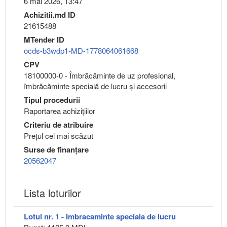
6 mai 2026, 13:47
Achizitii.md ID
21615488
MTender ID
ocds-b3wdp1-MD-1778064061668
CPV
18100000-0 - Îmbrăcăminte de uz profesional,
îmbrăcăminte specială de lucru şi accesorii
Tipul procedurii
Raportarea achizițiilor
Criteriu de atribuire
Preţul cel mai scăzut
Surse de finanțare
20562047
Lista loturilor
Lotul nr. 1 - Imbracaminte speciala de lucru