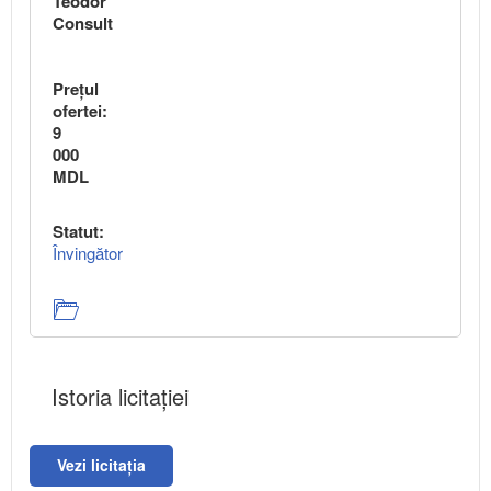
Teodor
Consult
Preţul
ofertei:
9
000
MDL
Statut:
Învingător
Istoria licitației
Vezi licitația