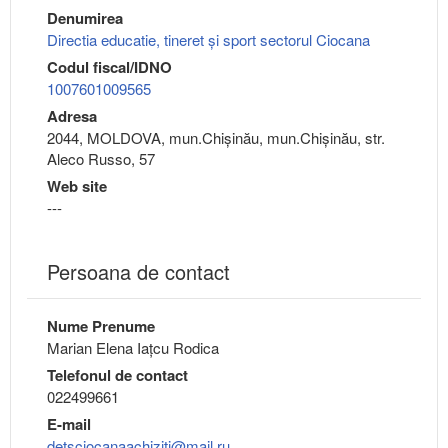
Denumirea
Directia educatie, tineret şi sport sectorul Ciocana
Codul fiscal/IDNO
1007601009565
Adresa
2044, MOLDOVA, mun.Chişinău, mun.Chişinău, str.
Aleco Russo, 57
Web site
---
Persoana de contact
Nume Prenume
Marian Elena Iațcu Rodica
Telefonul de contact
022499661
E-mail
detsciocanaachiziti@mail.ru