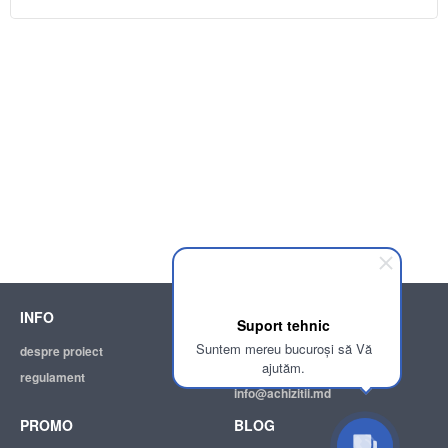
INFO
SUPPORT
Suport tehnic
Suntem mereu bucuroși să Vă
despre proiect
ajutor
ajutăm.
regulament
adresa electronică:
info@achizitii.md
PROMO
BLOG