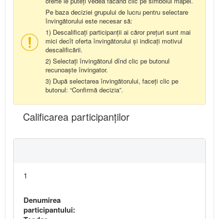
oferte le puteți vedea făcând clic pe simbolul mapei.
Pe baza deciziei grupului de lucru pentru selectare
învingătorului este necesar să:
1) Descalificați participanții ai căror prețuri sunt mai
mici decît oferta învingătorului și indicați motivul
descalificării.
2) Selectați învingătorul dînd clic pe butonul
recunoaște învingator.
3) După selectarea învingătorului, faceți clic pe
butonul: “Confirmă decizia”.
Calificarea participanţilor
1
Denumirea
participantului: