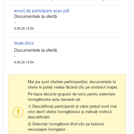
anunț de participare scan.pdf
Documentele la ofertă
-
6.05.26 13:54
duae.docx
Documentele la ofertă
-
6.05.26 13:54
Mai jos sunt ofertele participanților, documentele la
oferte le puteți vedea făcând clic pe simbolul mapei.
Pe baza deciziei grupului de lucru pentru selectare
învingătorului este necesar să:
1) Descalificați participanții ai căror prețuri sunt mai
mici decît oferta învingătorului și indicați motivul
descalificării.
2) Selectați învingătorul dînd clic pe butonul
recunoaște învingator.