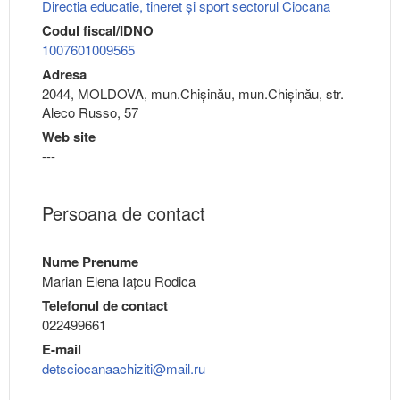
Directia educatie, tineret şi sport sectorul Ciocana
Codul fiscal/IDNO
1007601009565
Adresa
2044, MOLDOVA, mun.Chişinău, mun.Chişinău, str.
Aleco Russo, 57
Web site
---
Persoana de contact
Nume Prenume
Marian Elena Iațcu Rodica
Telefonul de contact
022499661
E-mail
detsciocanaachiziti@mail.ru