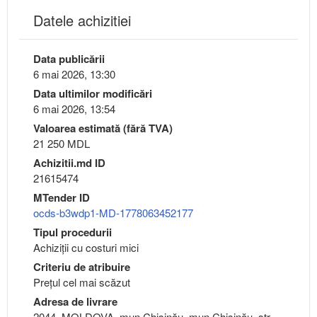
Datele achizitiei
Data publicării
6 mai 2026, 13:30
Data ultimilor modificări
6 mai 2026, 13:54
Valoarea estimată (fără TVA)
21 250 MDL
Achizitii.md ID
21615474
MTender ID
ocds-b3wdp1-MD-1778063452177
Tipul procedurii
Achiziții cu costuri mici
Criteriu de atribuire
Preţul cel mai scăzut
Adresa de livrare
2044, MOLDOVA, mun.Chişinău, mun.Chişinău, str.