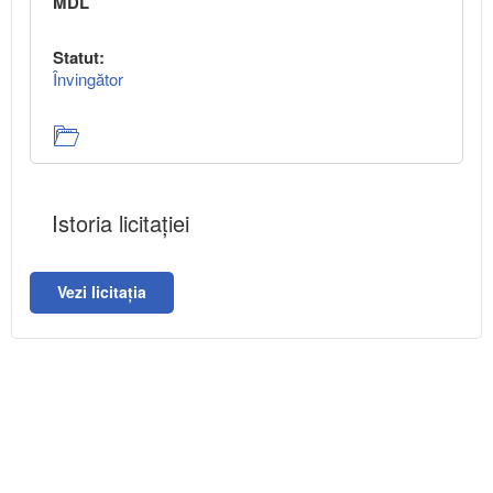
MDL
Statut:
Învingător
Istoria licitației
Vezi licitația