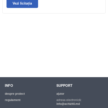
Vezi licitația
INFO
SUPPORT
despre proiect
ajutor
regulament
adresa electronică:
info@achizitii.md