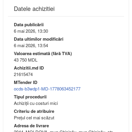
Datele achizitiei
Data publicării
6 mai 2026, 13:30
Data ultimilor modificări
6 mai 2026, 13:54
Valoarea estimată (fără TVA)
43 750 MDL
Achizitii.md ID
21615474
MTender ID
ocds-b3wdp1-MD-1778063452177
Tipul procedurii
Achiziții cu costuri mici
Criteriu de atribuire
Preţul cel mai scăzut
Adresa de livrare
2044, MOLDOVA, mun.Chişinău, mun.Chişinău, str.