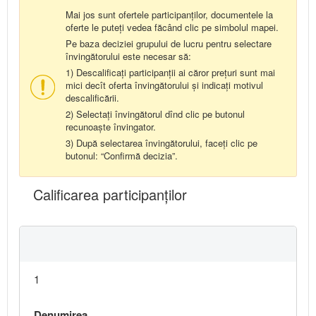
Mai jos sunt ofertele participanților, documentele la
oferte le puteți vedea făcând clic pe simbolul mapei.
Pe baza deciziei grupului de lucru pentru selectare
învingătorului este necesar să:
1) Descalificați participanții ai căror prețuri sunt mai
mici decît oferta învingătorului și indicați motivul
descalificării.
2) Selectați învingătorul dînd clic pe butonul
recunoaște învingator.
3) După selectarea învingătorului, faceți clic pe
butonul: “Confirmă decizia”.
Calificarea participanţilor
1
Denumirea