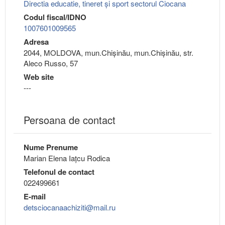
Directia educatie, tineret şi sport sectorul Ciocana
Codul fiscal/IDNO
1007601009565
Adresa
2044, MOLDOVA, mun.Chişinău, mun.Chişinău, str.
Aleco Russo, 57
Web site
---
Persoana de contact
Nume Prenume
Marian Elena Iațcu Rodica
Telefonul de contact
022499661
E-mail
detsciocanaachiziti@mail.ru