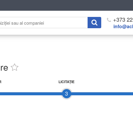
+373 22
info@ach
are
R
LICITAŢIE
3