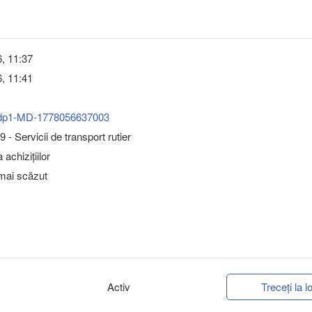
, 11:37
, 11:41
dp1-MD-1778056637003
- Servicii de transport rutier
achizițiilor
 mai scăzut
Activ
Treceți la lo