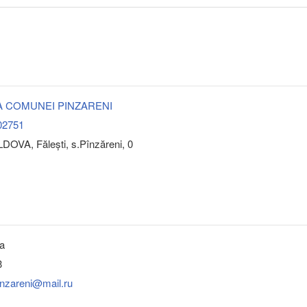
A COMUNEI PINZARENI
02751
DOVA, Făleşti, s.Pînzăreni, 0
ja
3
inzareni@mail.ru