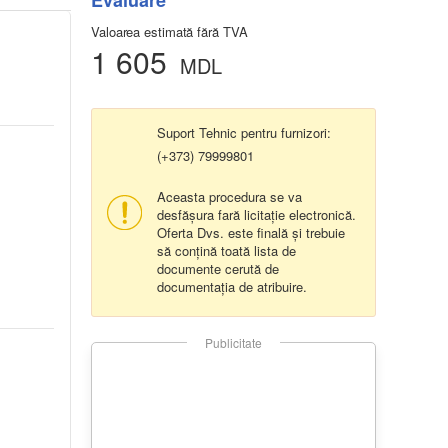
Evaluare
Valoarea estimată fără TVA
1 605
MDL
Suport Tehnic pentru furnizori:
(+373) 79999801
Aceasta procedura se va
desfășura fară licitație electronică.
Oferta Dvs. este finală și trebuie
să conțină toată lista de
documente cerută de
documentația de atribuire.
Publicitate