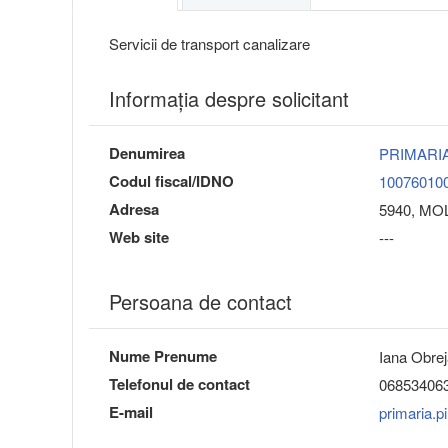
Servicii de transport canalizare
Informaţia despre solicitant
Denumirea
PRIMARI
Codul fiscal/IDNO
10076010
Adresa
5940, MOL
Web site
---
Persoana de contact
Nume Prenume
Iana Obre
Telefonul de contact
06853406
E-mail
primaria.p