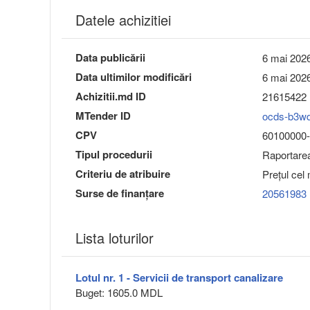
Datele achizitiei
Data publicării
6 mai 2026
Data ultimilor modificări
6 mai 2026
Achizitii.md ID
21615422
MTender ID
ocds-b3w
CPV
60100000-9 
Tipul procedurii
Raportarea 
Criteriu de atribuire
Preţul cel
Surse de finanțare
20561983
Lista loturilor
Lotul nr. 1 - Servicii de transport canalizare
Buget: 1605.0 MDL