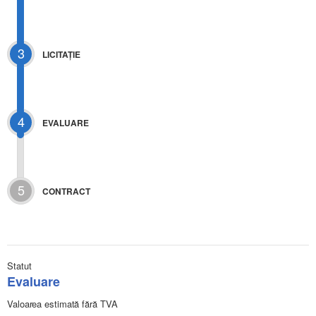
3
LICITAŢIE
4
EVALUARE
5
CONTRACT
Statut
Evaluare
Valoarea estimată fără TVA