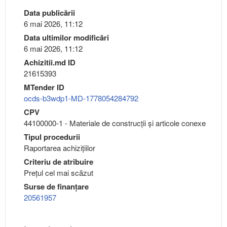
Data publicării
6 mai 2026, 11:12
Data ultimilor modificări
6 mai 2026, 11:12
Achizitii.md ID
21615393
MTender ID
ocds-b3wdp1-MD-1778054284792
CPV
44100000-1 - Materiale de construcţii şi articole conexe
Tipul procedurii
Raportarea achizițiilor
Criteriu de atribuire
Preţul cel mai scăzut
Surse de finanțare
20561957