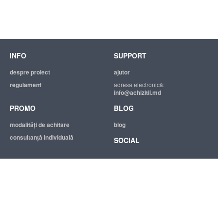
INFO
SUPPORT
despre proiect
ajutor
regulament
adresa electronică:
info@achizitii.md
PROMO
BLOG
modalităţi de achitare
blog
consultanță individuală
SOCIAL
© 2026