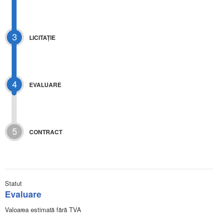
3
LICITAŢIE
4
EVALUARE
5
CONTRACT
Statut
Evaluare
Valoarea estimată fără TVA