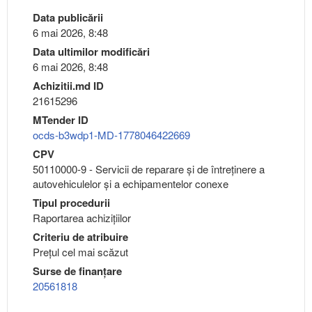
Data publicării
6 mai 2026, 8:48
Data ultimilor modificări
6 mai 2026, 8:48
Achizitii.md ID
21615296
MTender ID
ocds-b3wdp1-MD-1778046422669
CPV
50110000-9 - Servicii de reparare şi de întreţinere a
autovehiculelor şi a echipamentelor conexe
Tipul procedurii
Raportarea achizițiilor
Criteriu de atribuire
Preţul cel mai scăzut
Surse de finanțare
20561818