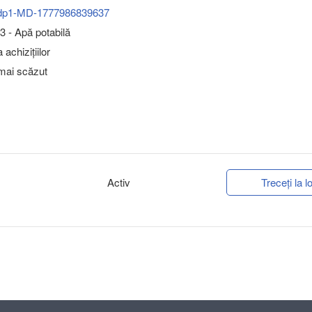
dp1-MD-1777986839637
 - Apă potabilă
achizițiilor
 mai scăzut
Activ
Treceți la lo