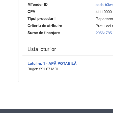
MTender ID
ocds-b3w
CPV
41110000-3
Tipul procedurii
Raportarea 
Criteriu de atribuire
Preţul cel
Surse de finanțare
20561785
Lista loturilor
Lotul nr. 1 - APĂ POTABILĂ
Buget: 291.67 MDL