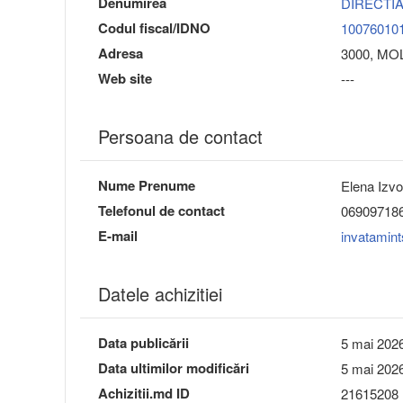
Denumirea
DIRECTIA
Codul fiscal/IDNO
10076010
Adresa
3000, MOLD
Web site
---
Persoana de contact
Nume Prenume
Elena Izv
Telefonul de contact
06909718
E-mail
invatamin
Datele achizitiei
Data publicării
5 mai 2026
Data ultimilor modificări
5 mai 2026
Achizitii.md ID
21615208