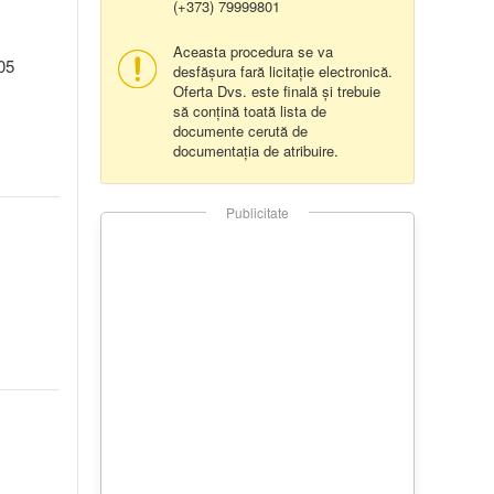
(+373) 79999801
Aceasta procedura se va
05
desfășura fară licitație electronică.
Oferta Dvs. este finală și trebuie
să conțină toată lista de
documente cerută de
documentația de atribuire.
Publicitate