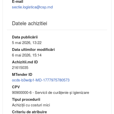
E-mail
sectie.logistica@csp.md
Datele achizitiei
Data publicării
5 mai 2026, 13:22
Data ultimilor modificări
6 mai 2026, 15:14
Achizitii.md ID
21615035
MTender ID
ocds-b3wdp1-MD-1777975780573
CPV
90900000-6 - Servicii de curăţenie şi igienizare
Tipul procedurii
Achiziții cu costuri mici
Criteriu de atribuire