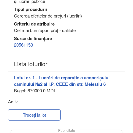
şi lucrări publice
Tipul procedurii
Cererea ofertelor de prețuri (lucrări)
Criteriu de atribuire
Cel mai bun raport preț - calitate
Surse de finanțare
20561153
Lista loturilor
Lotul nr. 1 - Lucrări de reparație a acoperișului
căminului №2 al I.P. CEEE din str. Melestiu 6
Buget: 870000.0 MDL
Activ
Treceți la lot
Publicitate