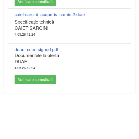
Verificare semnătură
caiet sarcini_acoperis_camin 2.docx
Specificaţie tehnică
CAIET SARCINI
4.05.26 12:24
duae_ceee.signed.pdf
Documentele la ofertă
DUAE
4.05.26 12:24
Verificare semnătură