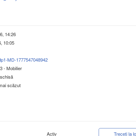
6, 14:26
, 10:05
dp1-MD-1777547048942
 - Mobilier
eschisă
 mai scăzut
Activ
Treceți la lo