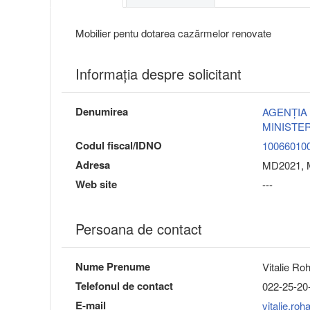
Mobilier pentu dotarea cazărmelor renovate
Informaţia despre solicitant
Denumirea
AGENŢIA
MINISTER
Codul fiscal/IDNO
10066010
Adresa
MD2021, M
Web site
---
Persoana de contact
Nume Prenume
Vitalie Ro
Telefonul de contact
022-25-20
E-mail
vitalie.r