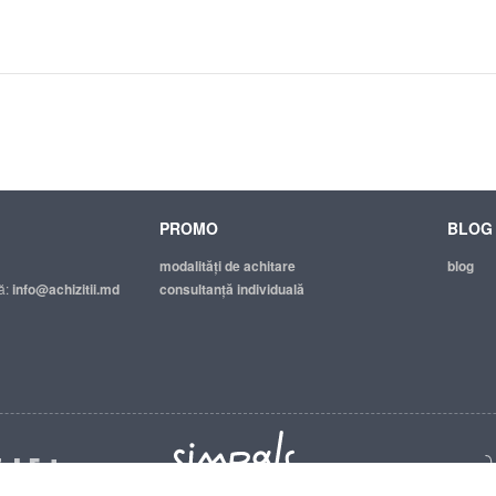
PROMO
BLOG
modalităţi de achitare
blog
ă:
info@achizitii.md
consultanță individuală
© 2026