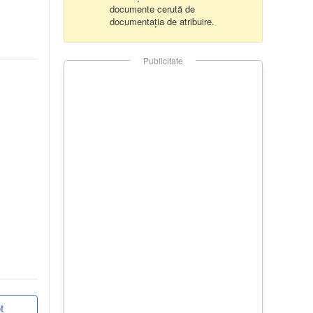
documente cerută de
documentația de atribuire.
Publicitate
t