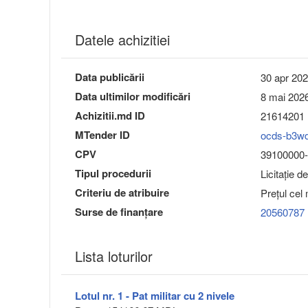
Datele achizitiei
Data publicării
30 apr 202
Data ultimilor modificări
8 mai 2026
Achizitii.md ID
21614201
MTender ID
ocds-b3w
CPV
39100000-3
Tipul procedurii
Licitație d
Criteriu de atribuire
Preţul cel
Surse de finanțare
20560787
Lista loturilor
Lotul nr. 1 - Pat militar cu 2 nivele