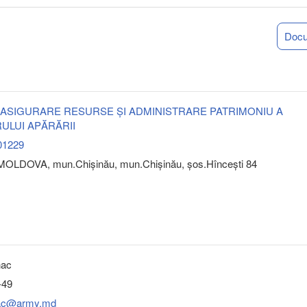
Doc
 ASIGURARE RESURSE ŞI ADMINISTRARE PATRIMONIU A
ULUI APĂRĂRII
01229
OLDOVA, mun.Chişinău, mun.Chişinău, şos.Hînceşti 84
hac
-49
ohac@army.md