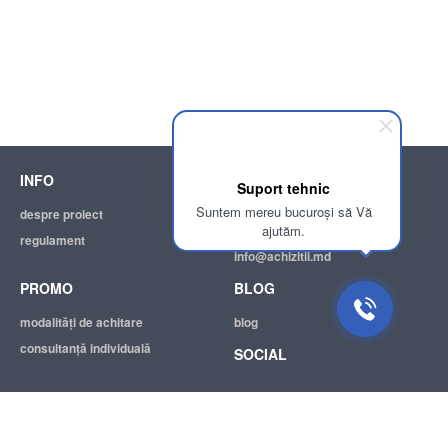
INFO
SUPPORT
Suport tehnic
Suntem mereu bucuroși să Vă
despre proiect
ajutor
ajutăm.
regulament
adresa electronică:
info@achizitii.md
PROMO
BLOG
modalităţi de achitare
blog
consultanță individuală
SOCIAL