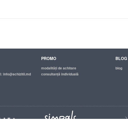
PROMO
BLOG
modalităţi de achitare
blog
ă:
info@achizitii.md
consultanță individuală
© 2026