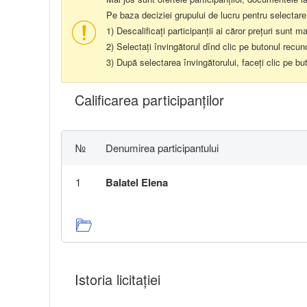
Pe baza deciziei grupului de lucru pentru selectare
1) Descalificați participanții ai căror prețuri sunt ma
2) Selectați învingătorul dînd clic pe butonul recun
3) După selectarea învingătorului, faceți clic pe bu
Calificarea participanţilor
№
Denumirea participantului
1
Balatel Elena
Istoria licitației