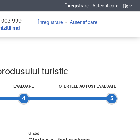
Ro
Înregistrare
Autentificare
 003 999
Înregistrare
Autentificare
izitii.md
rodusului turistic
EVALUARE
OFERTELE AU FOST EVALUATE
4
5
Statut
Ofertele au fost evaluate