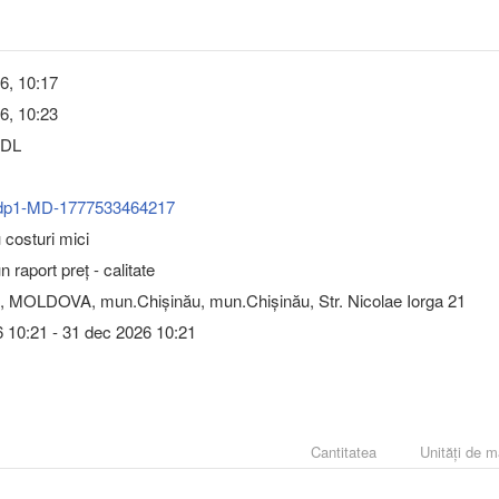
6, 10:17
6, 10:23
MDL
dp1-MD-1777533464217
u costuri mici
 raport preț - calitate
, MOLDOVA, mun.Chişinău, mun.Chişinău, Str. Nicolae Iorga 21
 10:21 - 31 dec 2026 10:21
Cantitatea
Unități de 