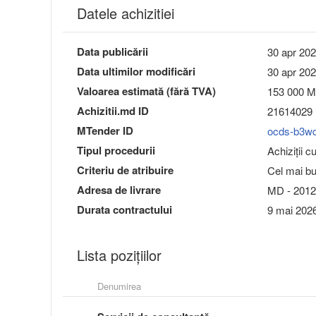
Datele achizitiei
Data publicării
30 apr 202
Data ultimilor modificări
30 apr 202
Valoarea estimată (fără TVA)
153 000 
Achizitii.md ID
21614029
MTender ID
ocds-b3w
Tipul procedurii
Achiziții c
Criteriu de atribuire
Cel mai bun
Adresa de livrare
MD - 2012
Durata contractului
9 mai 2026
Lista pozițiilor
Denumirea