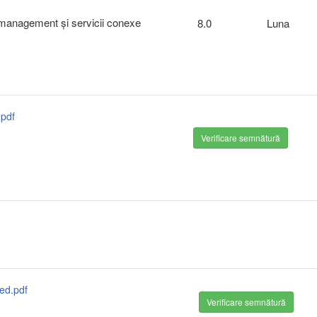
n management şi servicii conexe
8.0
Luna
.pdf
Verificare semnătură
ed.pdf
Verificare semnătură