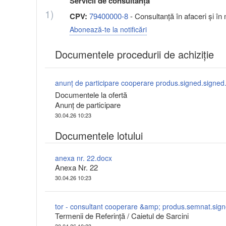
Servicii de consultanță
1)
CPV:
79400000-8
- Consultanţă în afaceri şi î
Abonează-te la notificări
Documentele procedurii de achiziție
anunț de participare cooperare produs.signed.signed
Documentele la ofertă
Anunț de participare
30.04.26 10:23
Documentele lotului
anexa nr. 22.docx
Anexa Nr. 22
30.04.26 10:23
tor - consultant cooperare &amp; produs.semnat.sign
Termenii de Referință / Caietul de Sarcini