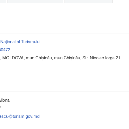
l Național al Turismului
50472
, MOLDOVA, mun.Chişinău, mun.Chişinău, Str. Nicolae Iorga 21
liona
7
pescu@turism.gov.md