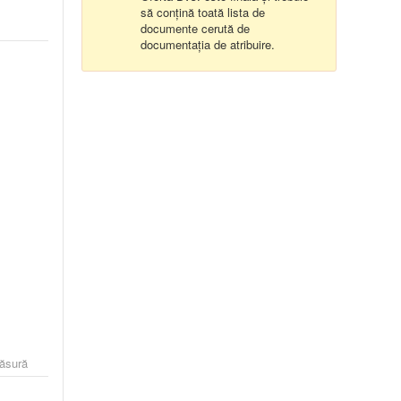
să conțină toată lista de
documente cerută de
documentația de atribuire.
măsură