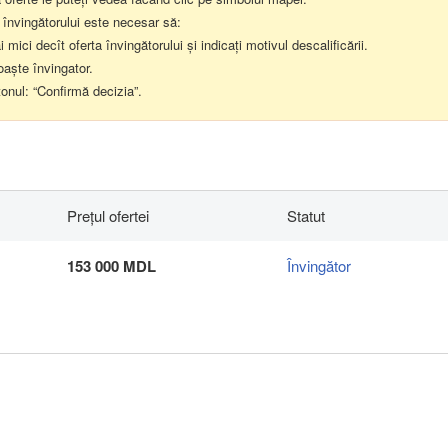
 învingătorului este necesar să:
i mici decît oferta învingătorului și indicați motivul descalificării.
oaște învingator.
tonul: “Confirmă decizia”.
Preţul ofertei
Statut
153 000 MDL
Învingător