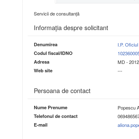
Servicii de consultanță
Informaţia despre solicitant
Denumirea
I.P. Oficiu
Codul fiscal/IDNO
10236000
Adresa
MD - 2012
Web site
---
Persoana de contact
Nume Prenume
Popescu A
Telefonul de contact
06948656
E-mail
aliona.po