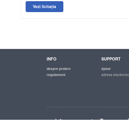
Vezi licitația
INFO
SUPPORT
despre proiect
ajutor
regulament
adresa electronic