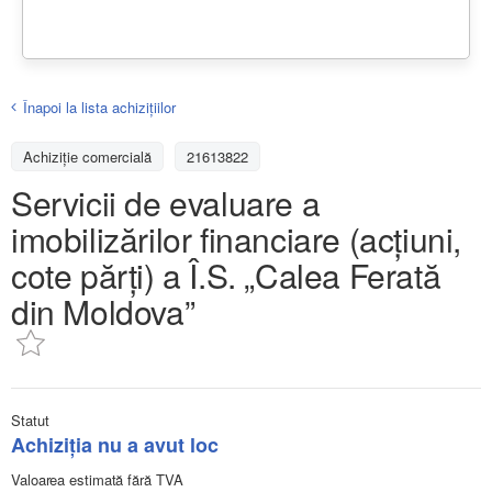
Înapoi la lista achiziţiilor
Achizițiе comercială
21613822
Servicii de evaluare a
imobilizărilor financiare (acțiuni,
cote părți) a Î.S. „Calea Ferată
din Moldova”
Statut
Achiziţia nu a avut loc
Valoarea estimată fără TVA