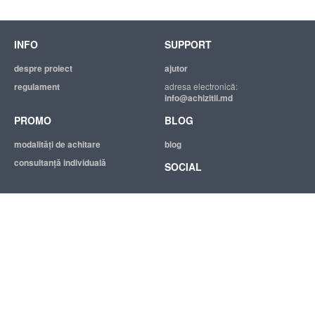
INFO
SUPPORT
despre proiect
ajutor
regulament
adresa electronică:
info@achizitii.md
PROMO
BLOG
modalităţi de achitare
blog
consultanță individuală
SOCIAL
© 2026