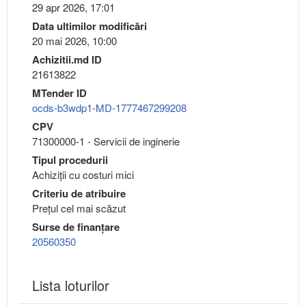
29 apr 2026, 17:01
Data ultimilor modificări
20 mai 2026, 10:00
Achizitii.md ID
21613822
MTender ID
ocds-b3wdp1-MD-1777467299208
CPV
71300000-1 - Servicii de inginerie
Tipul procedurii
Achiziții cu costuri mici
Criteriu de atribuire
Preţul cel mai scăzut
Surse de finanțare
20560350
Lista loturilor