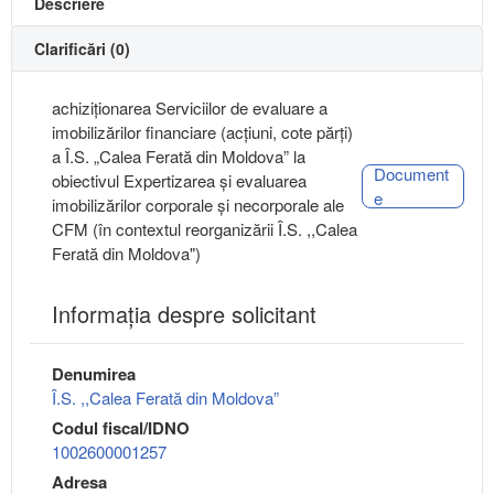
Descriere
Clarificări (0)
achiziționarea Serviciilor de evaluare a
imobilizărilor financiare (acțiuni, cote părți)
a Î.S. „Calea Ferată din Moldova” la
Document
obiectivul Expertizarea și evaluarea
e
imobilizărilor corporale și necorporale ale
CFM (în contextul reorganizării Î.S. ,,Calea
Ferată din Moldova")
Informaţia despre solicitant
Denumirea
Î.S. ,,Calea Ferată din Moldova”
Codul fiscal/IDNO
1002600001257
Adresa